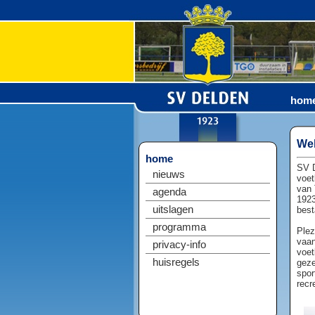
hom
Wel
home
SV D
nieuws
voet
van 
agenda
1923
uitslagen
best
programma
Plez
vaan
privacy-info
voet
huisregels
geze
spor
recr