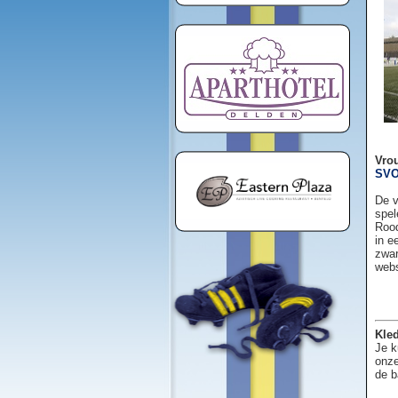
Vro
SVO
De v
spel
Rood
in e
zwar
web
Kled
Je k
onze
de b