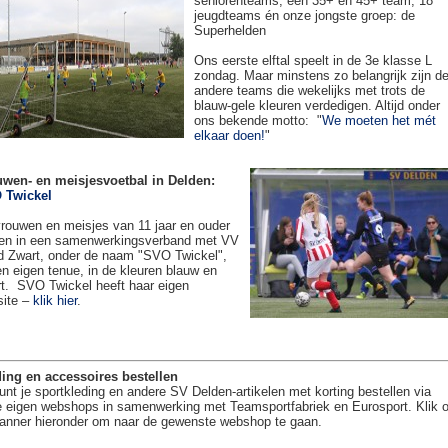
seniorenteams, een 35+ en 45+ team, 18
jeugdteams én onze jongste groep: de
Superhelden
Ons eerste elftal speelt in de 3e klasse L
zondag. Maar minstens zo belangrijk zijn d
andere teams die wekelijks met trots de
blauw-gele kleuren verdedigen. Altijd onder
ons bekende motto: "
We moeten het mét
elkaar doen!
"
uwen- en meisjesvoetbal in Delden:
 Twickel
rouwen en meisjes van 11 jaar en ouder
en in een samenwerkingsverband met VV
 Zwart, onder de naam "SVO Twickel",
en eigen tenue, in de kleuren blauw en
t. SVO Twickel heeft haar eigen
site –
klik hier
.
ing en accessoires bestellen
unt je sportkleding en andere SV Delden-artikelen met korting bestellen via
 eigen webshops in samenwerking met Teamsportfabriek en Eurosport. Klik 
anner hieronder om naar de gewenste webshop te gaan.