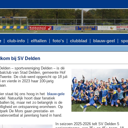
e
club-info
elftallen
foto's
clubblad
blauw-geel
spo
kom bij SV Delden
elden – sportvereniging Delden – is dé
balclub van Stad Delden, gemeente Hof
Twente. De club werd opgericht op 18 juli
 en vierde in 2023 haar 100-jarig
aan.
ier staat bij ons hoog in het
blauw-gele
del. Natuurlijk hoort daar fanatiek
ballen bij, maar net zo belangrijk is de
lligheid en ontspanning eromheen. Op
tpark De Mors gaan prestatie- en
eatievoetbal al jarenlang hand in hand.
In seizoen 2025-2026 telt SV Delden 5