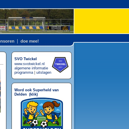
nsoren
doe mee!
SVO Twickel
www.svotwickel.nl
algemene informatie
programma
|
uitslagen
Word ook Superheld van
Delden (
klik
)