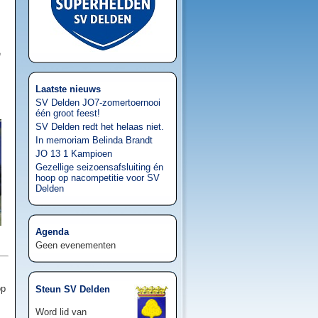
e
Laatste nieuws
SV Delden JO7-zomertoernooi
één groot feest!
SV Delden redt het helaas niet.
In memoriam Belinda Brandt
JO 13 1 Kampioen
Gezellige seizoensafsluiting én
hoop op nacompetitie voor SV
Delden
Agenda
Geen evenementen
op
Steun SV Delden
Word lid van