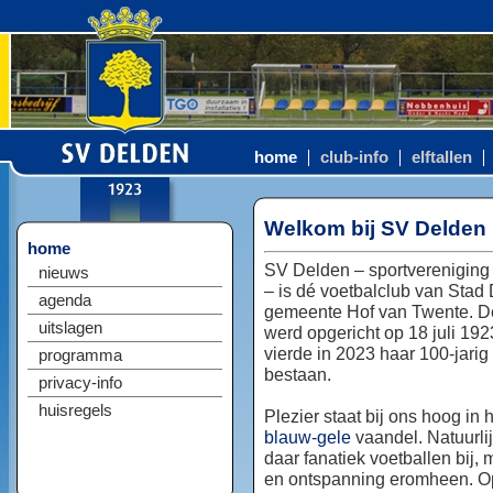
home
club-info
elftallen
Welkom bij SV Delden
home
SV Delden – sportvereniging
nieuws
– is dé voetbalclub van Stad
agenda
gemeente Hof van Twente. D
uitslagen
werd opgericht op 18 juli 192
vierde in 2023 haar 100-jarig
programma
bestaan.
privacy-info
huisregels
Plezier staat bij ons hoog in 
blauw-gele
vaandel. Natuurlij
daar fanatiek voetballen bij, 
en ontspanning eromheen. Op