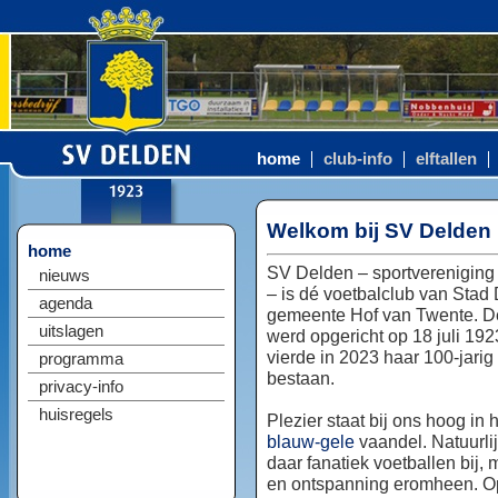
home
club-info
elftallen
Welkom bij SV Delden
home
SV Delden – sportvereniging
nieuws
– is dé voetbalclub van Stad
agenda
gemeente Hof van Twente. D
uitslagen
werd opgericht op 18 juli 192
vierde in 2023 haar 100-jarig
programma
bestaan.
privacy-info
huisregels
Plezier staat bij ons hoog in 
blauw-gele
vaandel. Natuurlij
daar fanatiek voetballen bij, 
en ontspanning eromheen. Op