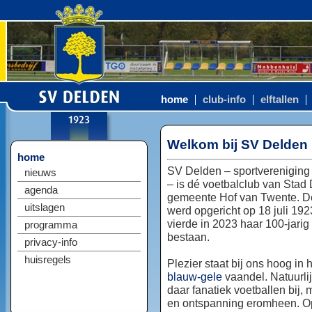
home
club-info
elftallen
Welkom bij SV Delden
home
SV Delden – sportvereniging
nieuws
– is dé voetbalclub van Stad
agenda
gemeente Hof van Twente. D
uitslagen
werd opgericht op 18 juli 192
vierde in 2023 haar 100-jarig
programma
bestaan.
privacy-info
huisregels
Plezier staat bij ons hoog in 
blauw-gele
vaandel. Natuurlij
daar fanatiek voetballen bij, 
en ontspanning eromheen. Op