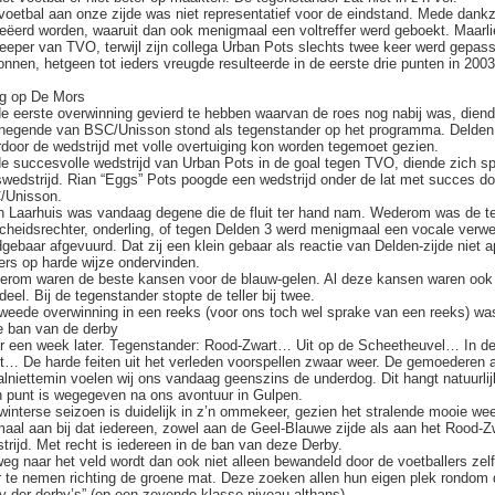
voetbal aan onze zijde was niet representatief voor de eindstand. Mede dank
eëerd worden, waaruit dan ook menigmaal een voltreffer werd geboekt. Maarlie
eeper van TVO, terwijl zijn collega Urban Pots slechts twee keer werd gepass
nnen, hetgeen tot ieders vreugde resulteerde in de eerste drie punten in 200
g op De Mors
e eerste overwinning gevierd te hebben waarvan de roes nog nabij was, dien
negende van BSC/Unisson stond als tegenstander op het programma. Delden 3
door de wedstrijd met volle overtuiging kon worden tegemoet gezien.
e succesvolle wedstrijd van Urban Pots in de goal tegen TVO, diende zich 
swedstrijd. Rian “Eggs” Pots poogde een wedstrijd onder de lat met succes 
/Unisson.
n Laarhuis was vandaag degene die de fluit ter hand nam. Wederom was de te
cheidsrechter, onderling, of tegen Delden 3 werd menigmaal een vocale verwen
gebaar afgevuurd. Dat zij een klein gebaar als reactie van Delden-zijde niet
ers op harde wijze ondervinden.
rom waren de beste kansen voor de blauw-gelen. Al deze kansen waren ook n
deel. Bij de tegenstander stopte de teller bij twee.
weede overwinning in een reeks (voor ons toch wel sprake van een reeks) was
e ban van de derby
 een week later. Tegenstander: Rood-Zwart… Uit op de Scheetheuvel… In de 
t… De harde feiten uit het verleden voorspellen zwaar weer. De gemoederen aa
lniettemin voelen wij ons vandaag geenszins de underdog. Dit hangt natuurlij
 punt is wegegeven na ons avontuur in Gulpen.
winterse seizoen is duidelijk in z’n ommekeer, gezien het stralende mooie w
maal aan bij dat iedereen, zowel aan de Geel-Blauwe zijde als aan het Rood-Zw
trijd. Met recht is iedereen in de ban van deze Derby.
eg naar het veld wordt dan ook niet alleen bewandeld door de voetballers zel
 te nemen richting de groene mat. Deze zoeken allen hun eigen plek rondom 
y der derby’s” (op een zevende-klasse niveau althans).