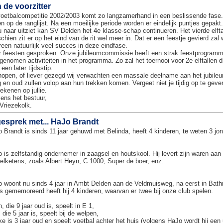
 de voorzitter
oetbalcompetitie 2002/2003 komt zo langzamerhand in een beslissende fase. 
n op de ranglijst. Na een moeilijke periode worden er eindelijk puntjes gepakt
u naar uitziet kan SV Delden het 4e klasse-schap continueren. Het vierde elft
chien zit er op het eind van de rit wel meer in. Dat er een feestje gevierd zal
reen natuurlijk veel succes in deze eindfase.
 feesten gesproken. Onze jubileumcommissie heeft een strak feestprogramma
genomen activiteiten in het programma. Zo zal het toernooi voor 2e elftallen d
 een later tijdsstip.
hopen, of liever gezegd wij verwachten een massale deelname aan het jubil
 en oud zullen volop aan hun trekken komen. Vergeet niet je tijdig op te gev
rekenen op jullie.
ns het bestuur,
Vriezekolk.
gesprek met... HaJo Brandt
 Brandt is sinds 11 jaar gehuwd met Belinda, heeft 4 kinderen, te weten 3 jong
 is zelfstandig ondernemer in zaagsel en houtskool. Hij levert zijn waren aan 
elketens, zoals Albert Heyn, C 1000, Super de boer, enz.
 woont nu sinds 4 jaar in Ambt Delden aan de Veldmuisweg, na eerst in Ba
s gememoreerd heeft hij 4 kinderen, waarvan er twee bij onze club spelen.
, die 9 jaar oud is, speelt in E 1,
 die 5 jaar is, speelt bij de welpen,
e is 3 jaar oud en speelt voetbal achter het huis (volgens HaJo wordt hij een 