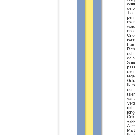
wann
de p
Tja,
penn
over
word
onde
Onde
twee
Een 
Rich
echt
de a
Sand
pass
over
tege
Gelu
Ik m
een 
tale
van 
Verd
rich
jong
Ook 
vakk
Alle
Mart
Ik w