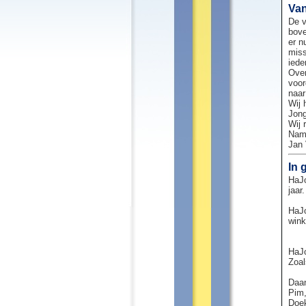
Van
De v
bove
er n
miss
iede
Over
voor
naar
Wij 
Jong
Wij 
Name
Jan 
In 
HaJo
jaar.
HaJo
wink
HaJo
Zoal
Daan
Pim,
Doek