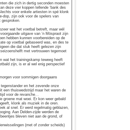
enten die zich in dertig seconden moesten
an deze vier koppen tellende ‘bank des
lechts voor enkele artiesten in spé klonk
e-dop, zijn ook voor de spelers van
t gesproken.
ozeer wat het voetbal betreft, maar wél
 voorgaande uitgave van ’n Möspraot zijn
ulpen hebben kunnen voorbereiden op de
mate op voetbal gebaseerd was, en des te
igeen die dat stuk heeft gelezen zijn
e seizoenshelft met vertrouwen tegemoet
ren wat het trainingskamp teweeg heeft
bald zijn, is er al wel enig perspectief
dagmorgen voor sommigen doorgaans
 tegenstander en het zevende onze
dit een thuiswedstrijd maar het waren de
 tijd voor de revanche…
 de groene mat woei. Er kon weer gebald
ngeeft, klonk als muziek in de oren.
leek al snel. Er werd regelmatig geblazen,
i-poging. Aan Delden-zijde werden de
beentjes bleven niet aan de grond, of
rdenwisselingen (met of zonder scheids)