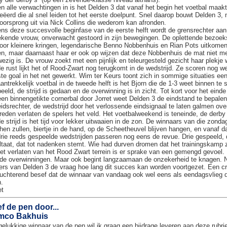
n alle verwachtingen in is het Delden 3 dat vanaf het begin het voetbal maak
eëerd die al snel leiden tot het eerste doelpunt. Snel daarop bouwt Delden 3
oorsprong uit via Nick Collins die wederom kan afronden.
ens deze succesvolle beginfase van de eerste helft wordt de grensrechter aan
kende vrouw, onverwacht gestoord in zijn bewegingen. De oplettende bezoekste
oor kleinere kringen, legendarische Benno Nobbenhuis en Rian Pots uitkomen.
n, maar daarnaast haar er ook op wijzen dat deze Nobbenhuis de mat niet mee
ezig is. De vrouw zoekt met een pijnlijk en teleurgesteld gezicht haar plekje 
e rust lijkt het of Rood-Zwart nog terugkomt in de wedstrijd. Ze scoren nog 
ste goal in het net gewerkt. Wim ter Keurs toont zich in sommige situaties een 
antrekkelijk voetbal in de tweede helft is het Bjorn die de 1-3 weet binnen te sc
eeld, de strijd is gedaan en de overwinning is in zicht. Tot kort voor het einde 
een binnengetikte cornerbal door Jorret weet Delden 3 de eindstand te bepalen 
idsrechter, de wedstrijd door het verlossende eindsignaal te laten galmen ov
reden verlaten de spelers het veld. Het voetbalweekend is teneinde, de derby 
e strijd is het tijd voor lekker uitwaaien in de zon. De winnaars van die zo
hen zullen, biertje in de hand, op de Scheetheuvel blijven hangen, en vanaf 
rie reeds gespeelde wedstrijden passeren nog eens de revue. Drie gespeeld, 
ltaat, dat tot nadenken stemt. Wie had durven dromen dat het trainingskamp z
het verlaten van het Rood Zwart terrein is er sprake van een gemengd gevoel. E
de overwinningen. Maar ook begint langzaamaan de onzekerheid te knagen. Net 
ers van Delden 3 de vraag hoe lang dit succes kan worden voortgezet. Een cru
uchterend besef dat de winnaar van vandaag ook wel eens als eendagsvlieg
.
et
f de pen door...
mco Bakhuis
gelukkige winnaar van de pen wil ik graag een bijdrage leveren aan deze rubriek