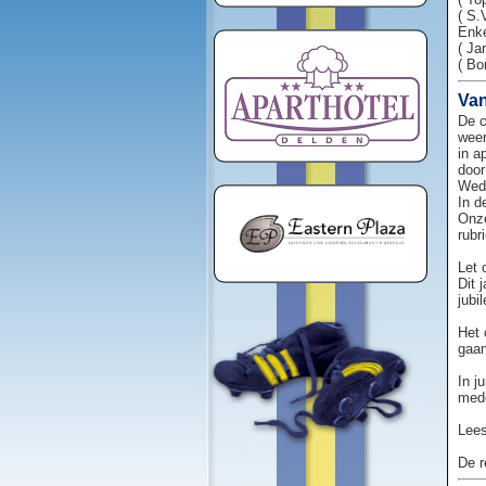
( S.
Enke
( Ja
( Bo
Van
De c
weer
in a
door
Weds
In d
Onze
rubr
Let 
Dit 
jubi
Het 
gaan
In j
mede
Lees
De r