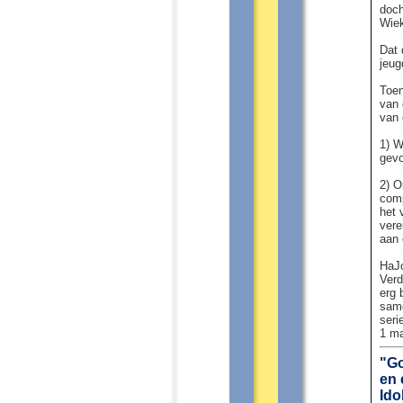
doch
Wiek
Dat 
jeug
Toen
van 
van 
1) W
gevo
2) O
comp
het 
vere
aan 
HaJo
Verd
erg 
same
seri
1 ma
"Go
en 
Ido