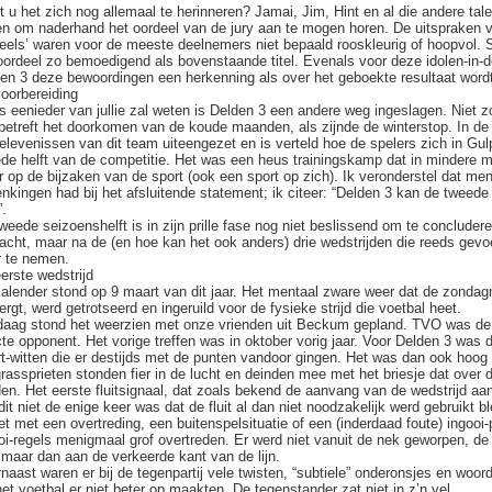
 u het zich nog allemaal te herinneren? Jamai, Jim, Hint en al die andere tal
n om naderhand het oordeel van de jury aan te mogen horen. De uitspraken v
eels’ waren voor de meeste deelnemers niet bepaald rooskleurig of hoopvol. S
oordeel zo bemoedigend als bovenstaande titel. Evenals voor deze idolen-in-d
en 3 deze bewoordingen een herkenning als over het geboekte resultaat word
oorbereiding
s eenieder van jullie zal weten is Delden 3 een andere weg ingeslagen. Niet z
betreft het doorkomen van de koude maanden, als zijnde de winterstop. In de
elevenissen van dit team uiteengezet en is verteld hoe de spelers zich in G
de helft van de competitie. Het was een heus trainingskamp dat in mindere 
 op de bijzaken van de sport (ook een sport op zich). Ik veronderstel dat men
nkingen had bij het afsluitende statement; ik citeer: “Delden 3 kan de tweed
”.
weede seizoenshelft is in zijn prille fase nog niet beslissend om te conclude
acht, maar na de (en hoe kan het ook anders) drie wedstrijden die reeds gevoet
 te nemen.
erste wedstrijd
alender stond op 9 maart van dit jaar. Het mentaal zware weer dat de zon
ergt, werd getrotseerd en ingeruild voor de fysieke strijd die voetbal heet.
aag stond het weerzien met onze vrienden uit Beckum gepland. TVO was de
cte opponent. Het vorige treffen was in oktober vorig jaar. Voor Delden 3 was 
t-witten die er destijds met de punten vandoor gingen. Het was dan ook hoog
rassprieten stonden fier in de lucht en deinden mee met het briesje dat over
en. Het eerste fluitsignaal, dat zoals bekend de aanvang van de wedstrijd aa
dit niet de enige keer was dat de fluit al dan niet noodzakelijk werd gebruikt b
het met een overtreding, een buitenspelsituatie of een (inderdaad foute) ingoo
oi-regels menigmaal grof overtreden. Er werd niet vanuit de nek geworpen, de 
 maar dan aan de verkeerde kant van de lijn.
naast waren er bij de tegenpartij vele twisten, “subtiele” onderonsjes en woo
het voetbal er niet beter op maakten. De tegenstander zat niet in z’n vel.