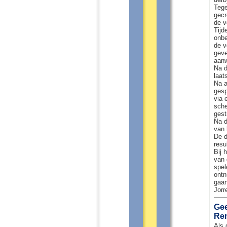
Tege
gecr
de v
Tijd
onbe
de v
geve
aanw
Na d
laat
Na a
gesp
via 
sche
gest
Na d
van 
De d
resu
Bij 
van 
spel
ontn
gaan
Jorr
Gee
Re
Als 