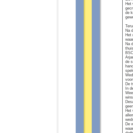
Het 
gecr
de k
gewo
Teru
Na d
Het 
waar
Na d
thui
BSC
Arja
de s
hand
spel
Wede
voor
De t
In d
Weer
wins
Desa
geen
Het 
alle
weds
De w
waar
derb