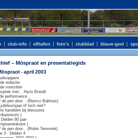
e
club-info
elftallen
foto's
clubblad
blauw-geel
spo
hief – Möspraot en presentatiegids
Möspraot - april 2003
oudsopgave
de redactie
de voorzitter
esprek met... HaJo Brandt
e performance...
 de pen door... (Remco Bakhuis)
jubileumjaar of toch niet?
te handelen bij blessures
rdsponsors )
 Delden 80 jaar
mpioenenkrant )
 de pen door... (Robin Temmink)
e 3 - Delden 4
pscorers 2002-2003 )