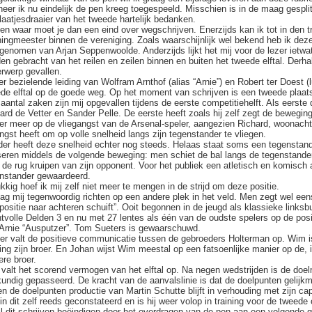
eer ik nu eindelijk de pen kreeg toegespeeld. Misschien is in de maag gesplit
laatjesdraaier van het tweede hartelijk bedanken.
 en waar moet je dan een eind over wegschrijven. Enerzijds kan ik tot in den t
ingmeester binnen de vereniging. Zoals waarschijnlijk wel bekend heb ik de
genomen van Arjan Seppenwoolde. Anderzijds lijkt het mij voor de lezer ietwa
en gebracht van het reilen en zeilen binnen en buiten het tweede elftal. Derha
rwerp gevallen.
r bezielende leiding van Wolfram Arnthof (alias “Arnie”) en Robert ter Doest (lu
de elftal op de goede weg. Op het moment van schrijven is een tweede plaats 
aantal zaken zijn mij opgevallen tijdens de eerste competitiehelft. Als eerste 
ard de Vetter en Sander Pelle. De eerste heeft zoals hij zelf zegt de bewegi
er meer op de vliegangst van de Arsenal-speler, aangezien Richard, woonachtig
ngst heeft om op volle snelheid langs zijn tegenstander te vliegen.
er heeft deze snelheid echter nog steeds. Helaas staat soms een tegenstander
eren middels de volgende beweging: men schiet de bal langs de tegenstander
 de rug kruipen van zijn opponent. Voor het publiek een atletisch en komisch 
nstander gewaardeerd.
kkig hoef ik mij zelf niet meer te mengen in de strijd om deze positie.
ag mij tegenwoordig richten op een andere plek in het veld. Men zegt wel e
positie naar achteren schuift”. Ooit begonnen in de jeugd als klassieke linksbu
ntvolle Delden 3 en nu met 27 lentes als één van de oudste spelers op de posi
Arnie “Ausputzer”. Tom Sueters is gewaarschuwd.
er valt de positieve communicatie tussen de gebroeders Holterman op. Wim i
ting zijn broer. En Johan wijst Wim meestal op een fatsoenlijke manier op de, 
ere broer.
valt het scorend vermogen van het elftal op. Na negen wedstrijden is de doel
undig gepasseerd. De kracht van de aanvalslinie is dat de doelpunten gelijkma
en de doelpunten productie van Martin Schutte blijft in verhouding met zijn cap
in dit zelf reeds geconstateerd en is hij weer volop in training voor de tweede 
il dit schrijven beëindigen door het overdragen van de pen aan een volgende 