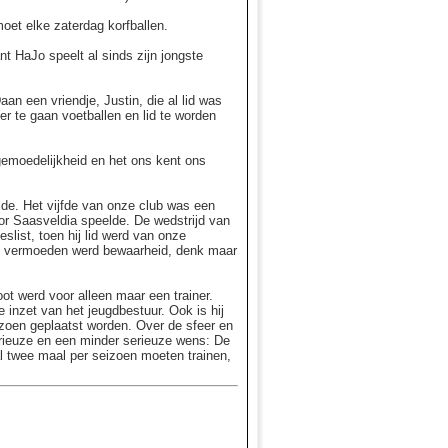
moet elke zaterdag korfballen.
nt HaJo speelt al sinds zijn jongste
n een vriendje, Justin, die al lid was
r te gaan voetballen en lid te worden
 gemoedelijkheid en het ons kent ons
elde. Het vijfde van onze club was een
or Saasveldia speelde. De wedstrijd van
slist, toen hij lid werd van onze
 Zijn vermoeden werd bewaarheid, denk maar
oot werd voor alleen maar een trainer.
e inzet van het jeugdbestuur. Ook is hij
seizoen geplaatst worden. Over de sfeer en
erieuze en een minder serieuze wens: De
al twee maal per seizoen moeten trainen,