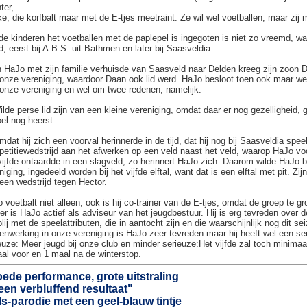
ter,
e, die korfbalt maar met de E-tjes meetraint. Ze wil wel voetballen, maar zij 
de kinderen het voetballen met de paplepel is ingegoten is niet zo vreemd, wa
d, eerst bij A.B.S. uit Bathmen en later bij Saasveldia.
 HaJo met zijn familie verhuisde van Saasveld naar Delden kreeg zijn zoon Daa
onze vereniging, waardoor Daan ook lid werd. HaJo besloot toen ook maar wee
onze vereniging en wel om twee redenen, namelijk:
ilde perse lid zijn van een kleine vereniging, omdat daar er nog gezelligheid,
el nog heerst.
mdat hij zich een voorval herinnerde in de tijd, dat hij nog bij Saasveldia spe
etitiewedstrijd aan het afwerken op een veld naast het veld, waarop HaJo vo
vijfde ontaardde in een slagveld, zo herinnert HaJo zich. Daarom wilde HaJo be
niging, ingedeeld worden bij het vijfde elftal, want dat is een elftal met pit.
een wedstrijd tegen Hector.
 voetbalt niet alleen, ook is hij co-trainer van de E-tjes, omdat de groep te gr
er is HaJo actief als adviseur van het jeugdbestuur. Hij is erg tevreden over d
blij met de speelattributen, die in aantocht zijn en die waarschijnlijk nog dit 
nwerking in onze vereniging is HaJo zeer tevreden maar hij heeft wel een s
euze: Meer jeugd bij onze club en minder serieuze:Het vijfde zal toch minima
al voor en 1 maal na de winterstop.
ede performance, grote uitstraling
een verbluffend resultaat"
ls-parodie met een geel-blauw tintje