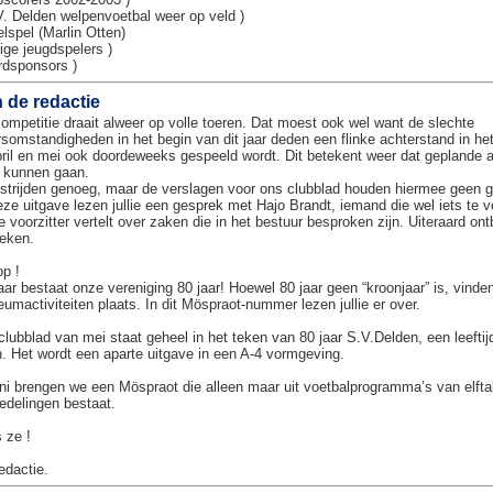
V. Delden welpenvoetbal weer op veld )
lspel (Marlin Otten)
rige jeugdspelers )
rdsponsors )
 de redactie
ompetitie draait alweer op volle toeren. Dat moest ook wel want de slechte
somstandigheden in het begin van dit jaar deden een flinke achterstand in he
pril en mei ook doordeweeks gespeeld wordt. Dit betekent weer dat geplande a
 kunnen gaan.
trijden genoeg, maar de verslagen voor ons clubblad houden hiermee geen gel
eze uitgave lezen jullie een gesprek met Hajo Brandt, iemand die wel iets te ve
 voorzitter vertelt over zaken die in het bestuur besproken zijn. Uiteraard ont
ieken.
op !
jaar bestaat onze vereniging 80 jaar! Hoewel 80 jaar geen “kroonjaar” is, vinde
leumactiviteiten plaats. In dit Möspraot-nummer lezen jullie er over.
clubblad van mei staat geheel in het teken van 80 jaar S.V.Delden, een leeftij
. Het wordt een aparte uitgave in een A-4 vormgeving.
uni brengen we een Möspraot die alleen maar uit voetbalprogramma’s van elft
delingen bestaat.
 ze !
edactie.