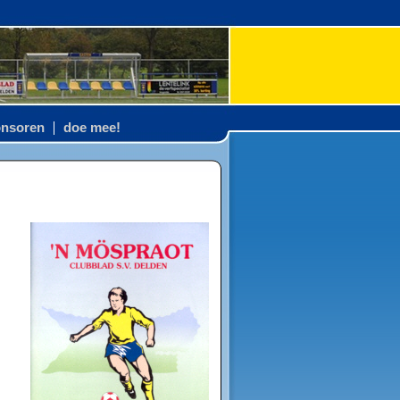
nsoren
doe mee!