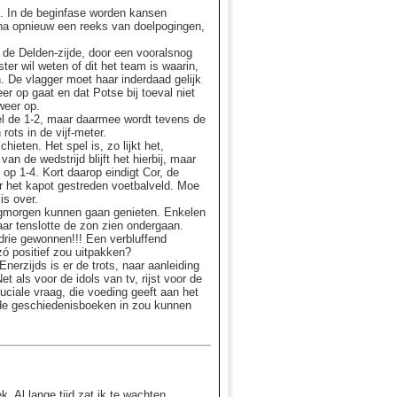
t. In de beginfase worden kansen
, na opnieuw een reeks van doelpogingen,
 de Delden-zijde, door een vooralsnog
r wil weten of dit het team is waarin,
 De vlagger moet haar inderdaad gelijk
r op gaat en dat Potse bij toeval niet
weer op.
wel de 1-2, maar daarmee wordt tevens de
rots in de vijf-meter.
hieten. Het spel is, zo lijkt het,
van de wedstrijd blijft het hierbij, maar
op 1-4. Kort daarop eindigt Cor, de
er het kapot gestreden voetbalveld. Moe
is over.
ndagmorgen kunnen gaan genieten. Enkelen
daar tenslotte de zon zien ondergaan.
drie gewonnen!!! Een verbluffend
ó positief zou uitpakken?
nerzijds is er de trots, naar aanleiding
als voor de idols van tv, rijst voor de
ciale vraag, die voeding geeft aan het
 de geschiedenisboeken in zou kunnen
. Al lange tijd zat ik te wachten