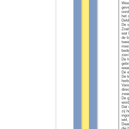
Weet
geve
oord
het 
Deld
De v
Zoal
wat 
de b
twee
meer
bede
zien
De t
gebr
waar
De e
De k
herb
Vand
dire
zwar
De g
word
Dat 
zij 
ingo
wel,
Daar
die 