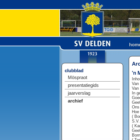
hom
Arc
clubblad
'n 
Möspraot
Inh
Van 
presentatiegids
Van 
jaarverslag
In g
Goed
archief
Geef
Ons 
Hoe 
( Bo
S.V.
( Ka
Geef
Born
( To