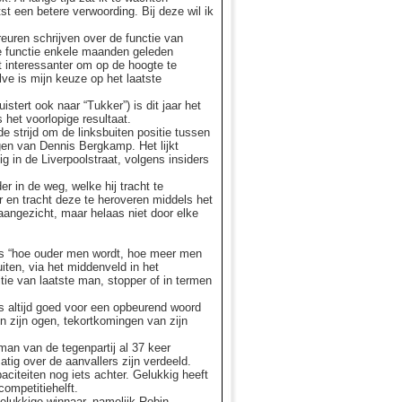
st een betere verwoording. Bij deze wil ik
reuren schrijven over de functie van
ze functie enkele maanden geleden
t interessanter om op de hoogte te
lve is mijn keuze op het laatste
istert ook naar “Tukker”) is dit jaar het
het voorlopige resultaat.
de strijd om de linksbuiten positie tussen
ngen van Dennis Bergkamp. Het lijkt
 in de Liverpoolstraat, volgens insiders
 in de weg, welke hij tracht te
 en tracht deze te heroveren middels het
aangezicht, maar helaas niet door elke
ens “hoe ouder men wordt, hoe meer men
iten, via het middenveld in het
tie van laatste man, stopper of in termen
s altijd goed voor een opbeurend woord
in zijn ogen, tekortkomingen van zijn
man van de tegenpartij al 37 keer
tig over de aanvallers zijn verdeeld.
aciteiten nog iets achter. Gelukkig heeft
competitiehelft.
gelukkige winnaar, namelijk Robin