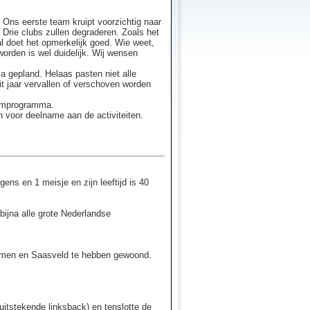
Ons eerste team kruipt voorzichtig naar
. Drie clubs zullen degraderen. Zoals het
al doet het opmerkelijk goed. Wie weet,
 worden is wel duidelijk. Wij wensen
 gepland. Helaas pasten niet alle
it jaar vervallen of verschoven worden
eumprogramma.
en voor deelname aan de activiteiten.
ens en 1 meisje en zijn leeftijd is 40
bijna alle grote Nederlandse
thmen en Saasveld te hebben gewoond.
uitstekende linksback) en tenslotte de