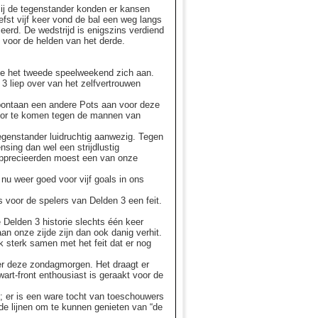
zij de tegenstander konden er kansen
fst vijf keer vond de bal een weg langs
eerd. De wedstrijd is enigszins verdiend
3 voor de helden van het derde.
de het tweede speelweekend zich aan.
 liep over van het zelfvertrouwen
spontaan een andere Pots aan voor deze
door te komen tegen de mannen van
genstander luidruchtig aanwezig. Tegen
sing dan wel een strijdlustig
 apprecieerden moest een van onze
u weer goed voor vijf goals in ons
 voor de spelers van Delden 3 een feit.
Delden 3 historie slechts één keer
n onze zijde zijn dan ook danig verhit.
k sterk samen met het feit dat er nog
eer deze zondagmorgen. Het draagt er
art-front enthousiast is geraakt voor de
f; er is een ware tocht van toeschouwers
de lijnen om te kunnen genieten van “de