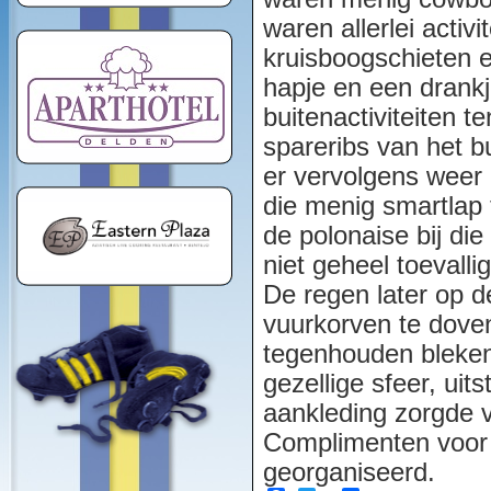
waren allerlei acti
kruisboogschieten 
hapje en een drank
buitenactiviteiten 
spareribs van het b
er vervolgens weer 
die menig smartlap 
de polonaise bij di
niet geheel toevalli
De regen later op d
vuurkorven te doven
tegenhouden bleken
gezellige sfeer, ui
aankleding zorgde v
Complimenten voor d
georganiseerd.