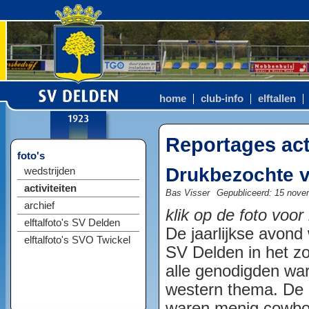
home
club-info
elftallen
Reportages act
foto's
Drukbezochte v
wedstrijden
activiteiten
Bas Visser
Gepubliceerd: 15 nove
archief
klik op de foto voor
elftalfoto's SV Delden
De jaarlijkse avond
elftalfoto's SVO Twickel
SV Delden in het zo
alle genodigden wa
western thema. De 
waren menig cowbo