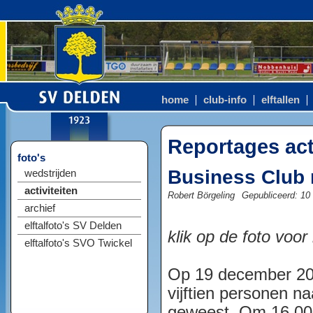
home
club-info
elftallen
Reportages act
foto's
Business Club 
wedstrijden
activiteiten
Robert Börgeling
Gepubliceerd: 10 
archief
elftalfoto's SV Delden
klik op de foto voor
elftalfoto's SVO Twickel
Op 19 december 20
vijftien personen n
geweest. Om 16.00 m