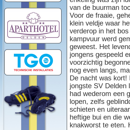
van de buurman toc
Voor de fraaie, geh
klein veldje waar he
verderop in het bos
kampvuur werd gema
geweest. Het leven
jongens gespeeld en
voorzichtig begonn
nog even langs, maa
De nacht was kort! 
jongste SV Delden 
had wederom een ge
lopen, zelfs geblin
schieten en uiteraar
heftige bui en die 
knakworst te eten. H