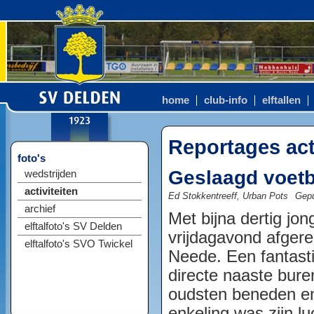
home
club-info
elftallen
Reportages act
foto's
Geslaagd voet
wedstrijden
activiteiten
Ed Stokkentreeff, Urban Pots
Gepu
archief
Met bijna dertig jon
elftalfoto's SV Delden
vrijdagavond afgere
elftalfoto's SVO Twickel
Neede. Een fantasti
directe naaste bure
oudsten beneden en
enkeling was zijn l