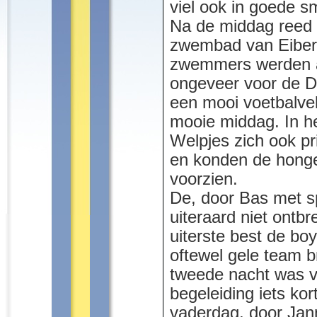
viel ook in goede s
Na de middag reed 
zwembad van Eiberg
zwemmers werden a
ongeveer voor de D
een mooi voetbalve
mooie middag. In h
Welpjes zich ook p
en konden de hong
voorzien.
De, door Bas met s
uiteraard niet ont
uiterste best de bo
oftewel gele team b
tweede nacht was v
begeleiding iets kor
vaderdag, door Jan