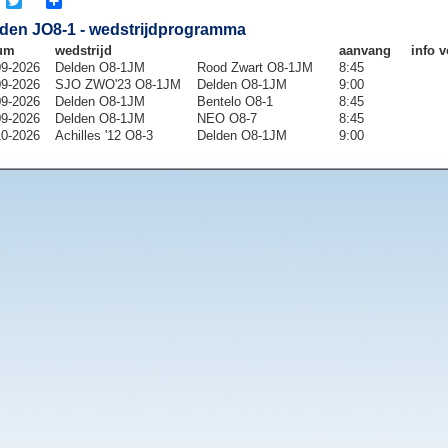
cebook
Twitter
Share
den JO8-1 - wedstrijdprogramma
um
wedstrijd
aanvang
info v
09-2026
Delden O8-1JM
Rood Zwart O8-1JM
8:45
09-2026
SJO ZWO'23 O8-1JM
Delden O8-1JM
9:00
09-2026
Delden O8-1JM
Bentelo O8-1
8:45
09-2026
Delden O8-1JM
NEO O8-7
8:45
10-2026
Achilles '12 O8-3
Delden O8-1JM
9:00