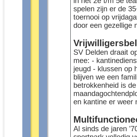
in het 2e t/m 5e te
spelen zijn er de 3
toernooi op vrijdag
door een gezellige n
Vrijwilligersb
SV Delden draait op
mee: - kantinedienst
jeugd - klussen op 
blijven we een fami
betrokkenheid is d
maandagochtendploe
en kantine er weer n
Multifunctione
Al sinds de jaren ’