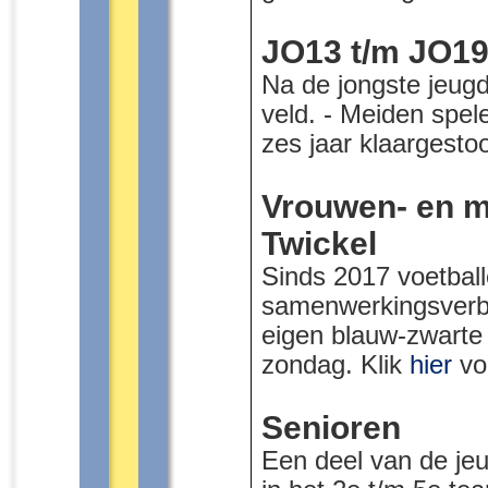
JO13 t/m JO1
Na de jongste jeug
veld. - Meiden spel
zes jaar klaargest
Vrouwen- en m
Twickel
Sinds 2017 voetball
samenwerkingsverb
eigen blauw-zwarte 
zondag. Klik
hier
vo
Senioren
Een deel van de jeug