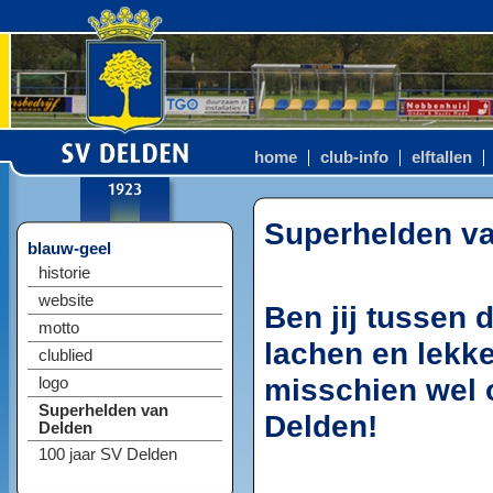
home
club-info
elftallen
Superhelden v
blauw-geel
historie
website
Ben jij tussen 
motto
lachen en lekke
clublied
misschien wel
logo
Superhelden van
Delden!
Delden
100 jaar SV Delden