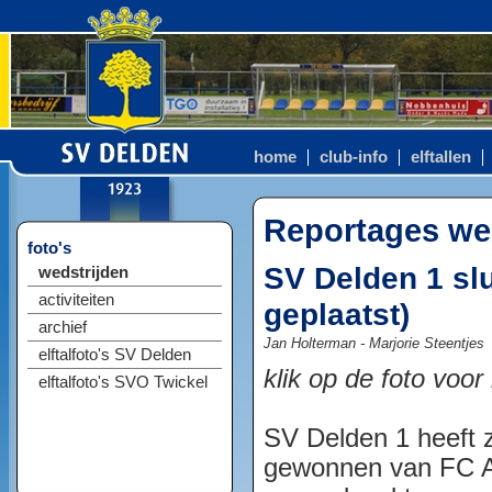
home
club-info
elftallen
Reportages we
foto's
SV Delden 1 slui
wedstrijden
activiteiten
geplaatst)
archief
Jan Holterman - Marjorie Steentjes
elftalfoto's SV Delden
klik op de foto voor
elftalfoto's SVO Twickel
SV Delden 1 heeft z
gewonnen van FC Ar