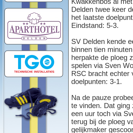
Kwakkenbos al met 
Delden twee keer de
het laatste doelpun
Eindstand: 5-3.
SV Delden kende ee
binnen tien minuten
herpakte de ploeg z
spelen via Sven Wol
RSC bracht echter 
doelpunten: 3-1.
Na de pauze probee
te vinden. Dat gin
een uur toch via Sv
terug bij de ploeg
gelijkmaker gescoor