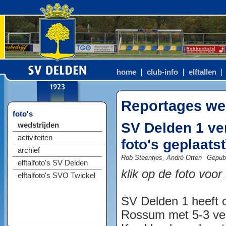
home
club-info
elftallen
Reportages we
foto's
SV Delden 1 ver
wedstrijden
activiteiten
foto's geplaatst
archief
Rob Steentjes, André Otten
Gepubl
elftalfoto's SV Delden
klik op de foto voor
elftalfoto's SVO Twickel
SV Delden 1 heeft 
Rossum met 5-3 ver