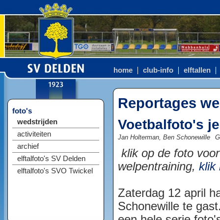
home
club-info
elftallen
Reportages we
foto's
Voetbalfoto's j
wedstrijden
activiteiten
Jan Holterman, Ben Schonewille
G
archief
klik op de foto voor
elftalfoto's SV Delden
welpentraining,
klik
elftalfoto's SVO Twickel
Zaterdag 12 april 
Schonewille te gas
een hele serie foto