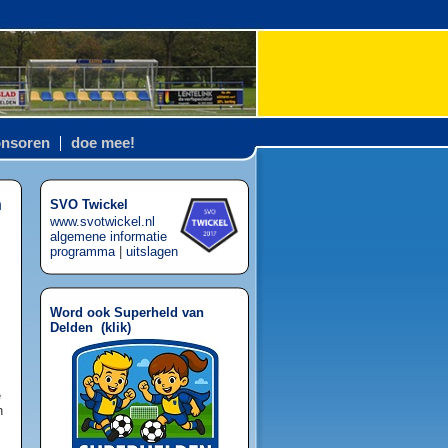
nsoren
doe mee!
n
SVO Twickel
www.svotwickel.nl
algemene informatie
programma
|
uitslagen
Word ook Superheld van
Delden (
klik
)
e
n