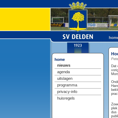
hom
Hoo
Pete
home
nieuws
Dat 
vori
agenda
Mors
uitslagen
Onde
programma
Hans
bekl
privacy-info
prac
huisregels
Zowe
plek
dus 
publ