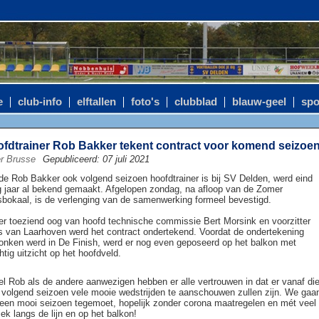
e
club-info
elftallen
foto's
clubblad
blauw-geel
spo
fdtrainer Rob Bakker tekent contract voor komend seizoe
r Brusse
Gepubliceerd: 07 juli 2021
de Rob Bakker ook volgend seizoen hoofdtrainer is bij SV Delden, werd eind
g jaar al bekend gemaakt. Afgelopen zondag, na afloop van de Zomer
bokaal, is de verlenging van de samenwerking formeel bevestigd.
r toeziend oog van hoofd technische commissie Bert Morsink en voorzitter
 van Laarhoven werd het contract ondertekend. Voordat de ondertekening
onken werd in De Finish, werd er nog even geposeerd op het balkon met
htig uitzicht op het hoofdveld.
l Rob als de andere aanwezigen hebben er alle vertrouwen in dat er vanaf di
 volgend seizoen vele mooie wedstrijden te aanschouwen zullen zijn. We gaa
een mooi seizoen tegemoet, hopelijk zonder corona maatregelen en mét veel
iek langs de lijn en op het balkon!