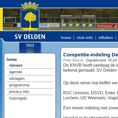
home
club-info
elftallen
Competitie-indeling D
home
Peter Brusse
Gepubliceerd: 05 juli
De KNVB heeft vandaag de i
nieuws
bekend gemaakt. SV Delden 1
agenda
uitslagen
Op deze verse mat treffen we
programma
privacy-info
BSC Unisson, DSVD, Enter, F
Lochem, UD Weerselo, Vogid
huisregels
Een mooie indeling met zowe
Voordat er daadwerkelijk gev