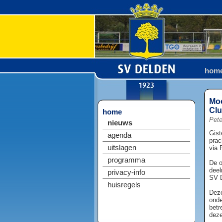
hom
Moo
Cl
home
Pete
nieuws
Gist
agenda
prac
uitslagen
via 
programma
De o
deel
privacy-info
SV D
huisregels
Deze
onde
betr
deze