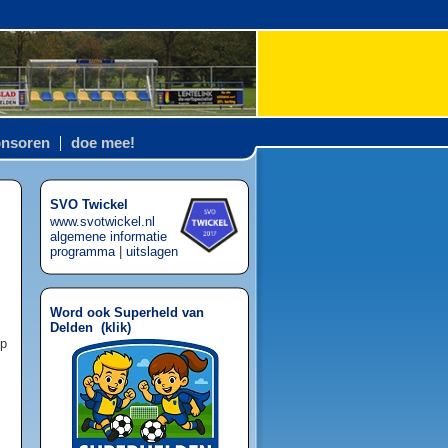
nsoren
doe mee!
SVO Twickel
www.svotwickel.nl
algemene informatie
programma
|
uitslagen
Word ook Superheld van
Delden (
klik
)
op