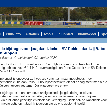
e
club-info
elftallen
foto's
clubblad
blauw-geel
spo
ie bijdrage voor jeugdactiviteiten SV Delden dankzij Rabo
ubSupport
r Brusse
Gepubliceerd: 03 oktober 2024
eren hebben Ellen Braakhuis en René Nijhuis namens de Rabobank een
htige cheque van € 1.144,01 overhandigd aan René Geerdink van SV Delden
Rabo ClubSupport!
pbrengst is ongeveer zo hoog als vorig jaar, maar met steeds meer
nemende clubs aan Rabo ClubSupport betekent dit dat er nóg meer mensen 
elden hebben gestemd. Dat waarderen we enorm!
 bijdrage helpt ons om onze snelgroeiende jeugdafdeling te blijven
rsteunen met gratis activiteiten, waardoor we iedereen kunnen blijven
ekken bij onze gezellige en bloeiende vereniging. Dank aan de Rabobank voor
 mooie actie en natuurlijk iedereen die op ons gestemd heeft!