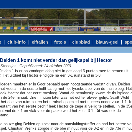
e
club-info
elftallen
foto's
clubblad
blauw-geel
spo
Delden 1 komt niet verder dan gelijkspel bij Hector
Steentjes
Gepubliceerd: 24 oktober 2021
elden 1 is er op zondagmiddag niet in geslaagd 3 punten mee te nemen uit
. Het uitduel bij Hector eindigde na een 3-1 ruststand in 3-3.
loegen maakten er in Goor bepaald geen hoogstaande wedstrijd van. Delden
het vooral in de eerste helft lastig met het fysieke spel van de thuisploeg. Het
ook Hector dat het eerst toesloeg. Vanaf de penaltystip kwam de thuisploeg 
in de 24e minuut. Drie minuten later was het echter alweer gelijk. Scott Wold
het doel van ruim buiten het strafschopgebied met succes onder vuur: 1-1. I
restant van het eerste bedrijf leek Hector de zege al veilig te stellen. In de 35
ut viel de 2-1 en vlak voor de pauze werd het zelfs 3-1. Dit was ook de
stand.
e pauze ging Delden op zoek naar de aansluitingstreffer en had het betere va
spel. Christian Vreriks zorgde in de 66e minuut voor de 3-2 en in de 73e minu