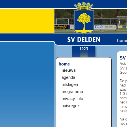
hom
SV 
Rob 
home
SV D
nieuws
Goor
agenda
De p
uitslagen
had 
was 
programma
1-0 
nam 
privacy-info
het 
huisregels
minu
rust
Na d
het 