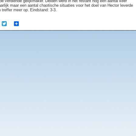
 de verdiende gelijkmaker. Delden werd in het restant nog een aantal keer
arlijk maar een aantal chaotische situaties voor het doel van Hector leverde
 treffer meer op. Eindstand: 3-3.
cebook
Twitter
Share