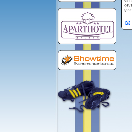
viel
geva
geen
Fa