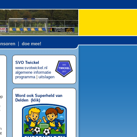
nsoren
doe mee!
SVO Twickel
www.svotwickel.nl
algemene informatie
programma
|
uitslagen
Word ook Superheld van
op
Delden (
klik
)
n
e
n
ut