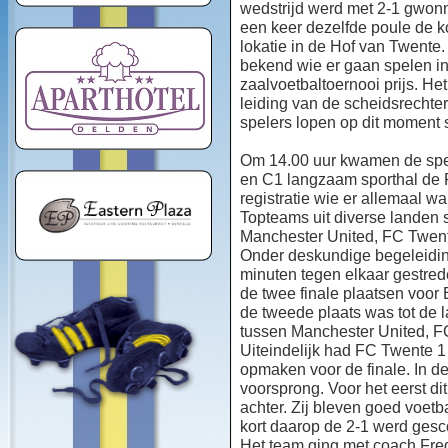
wedstrijd werd met 2-1 gwon
een keer dezelfde poule de
lokatie in de Hof van Twent
bekend wie er gaan spelen i
zaalvoetbaltoernooi prijs. He
leiding van de scheidsrechte
spelers lopen op dit moment 
Om 14.00 uur kwamen de spel
en C1 langzaam sporthal de 
registratie wie er allemaal 
Topteams uit diverse landen
Manchester United, FC Twente
Onder deskundige begeleidin
minuten tegen elkaar gestrede
de twee finale plaatsen voor
de tweede plaats was tot de l
tussen Manchester United, FC
Uiteindelijk had FC Twente 
opmaken voor de finale. In d
voorsprong. Voor het eerst d
achter. Zij bleven goed voetb
kort daarop de 2-1 werd gesc
Het team ging met coach Fre