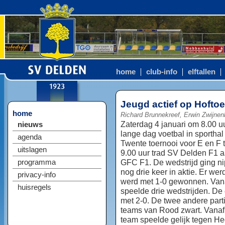
home
club-info
elftallen
Jeugd actief op Hofto
home
Richard Brunnekreef, Erwin Zwijnen
Zaterdag 4 januari om 8.00 u
nieuws
lange dag voetbal in sporthal
agenda
Twente toernooi voor E en F
uitslagen
9.00 uur trad SV Delden F1 a
GFC F1. De wedstrijd ging ni
programma
nog drie keer in aktie. Er we
privacy-info
werd met 1-0 gewonnen. Vana
huisregels
speelde drie wedstrijden. D
met 2-0. De twee andere parti
teams van Rood zwart. Vanaf 
team speelde gelijk tegen Hec