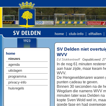
home
club-info
elftallen
SV Delden niet overtu
home
WVV
nieuws
Ed Stokkentreeff
Gepubliceerd: 27
In de nog 61 minuten resteren
agenda
aan haar zijde, maar kwam he
uitslagen
WVV.
programma
De Hengeveldenaren waren g
punten cadeau te geven.
privacy-info
Binnen 30 seconden na de h
huisregels
Wegdam die namens WVV maa
minuten later was Delden na 
kopte Sven Wold wel in, maa
goede fase en had overwegend