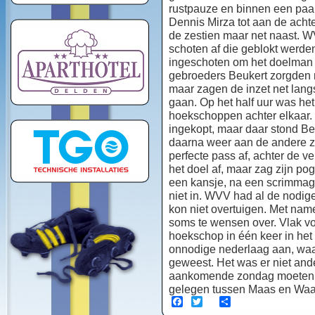
rustpauze en binnen een paar
Dennis Mirza tot aan de achte
de zestien maar net naast. W
schoten af die geblokt werde
ingeschoten om het doelman B
gebroeders Beukert zorgden 
maar zagen de inzet net lang
gaan. Op het half uur was h
hoekschoppen achter elkaar. 
ingekopt, maar daar stond Be
daarna weer aan de andere zi
perfecte pass af, achter de v
het doel af, maar zag zijn p
een kansje, na een scrimmage
niet in. WVV had al de nodig
kon niet overtuigen. Met name
soms te wensen over. Vlak vo
hoekschop in één keer in het
onnodige nederlaag aan, waar
geweest. Het was er niet and
aankomende zondag moeten af
gelegen tussen Maas en Waal,
Facebook
Twitter
Share