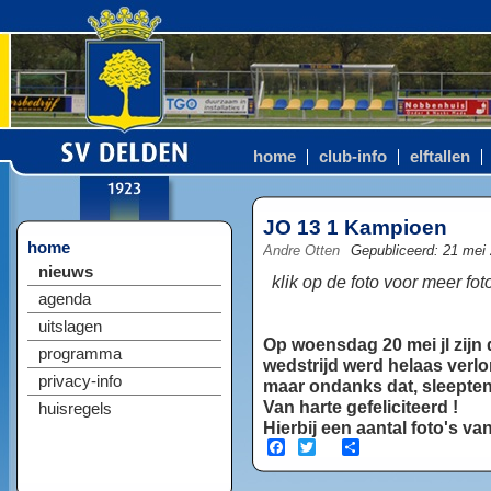
home
club-info
elftallen
JO 13 1 Kampioen
home
Andre Otten
Gepubliceerd: 21 mei
nieuws
klik op de foto voor meer fot
agenda
uitslagen
Op woensdag 20 mei jl zijn
programma
wedstrijd werd helaas verlo
privacy-info
maar ondanks dat, sleepte
Van harte gefeliciteerd !
huisregels
Hierbij een aantal foto's va
Facebook
Twitter
Share