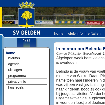
home
club-info
elftallen
In memoriam Belinda 
home
Carmen Brinkcate
Gepubliceerd: 2
Afgelopen week bereikte ons 
nieuws
is overleden.
agenda
uitslagen
Belinda is de vrouw van voet
moeder van Wieke, Daan, Pim,
programma
name toen haar kinderen in 
privacy-info
was zij een vast gezicht lang
huisregels
haar kinderen, bood zij ook 
bij jeugdactiviteiten. Verder 
uitgemaakt van de jeugdcomm
in voor een feestje of deel