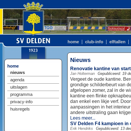
home
club-info
elftallen
Nieuws
home
Renovatie kantine van start
nieuws
Jan Holterman
Gepubliceerd: 19 
Vergeet de oude kantine. Ber
agenda
grondige schilderbeurt van d
uitslagen
afgelopen zomer, zal in de w
programma
kantine een flinke opknapbeu
dan enkel een likje verf. Doo
privacy-info
aanpassingen in het interieur
huisregels
andere uitstraling gaan krijge
Lees meer...
SV Delden F4 kampioen in 4
Erik Hendriks
Gepubliceerd: 13 d