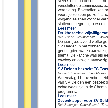
steeds beter in om de interne
verschillende commissies, aa
vereniging. Bovendien kon p
voorbije seizoen puike financ
volgend seizoen -zonder verh
sluitende begroting presenter
Lees meer...
Drukbezochte vrijwilligers
Bas Visser
Gepubliceerd: 15 nove
De jaarlijkse avond welke geh
SV Delden in het zonnetje te 
genodigden waren aanwezig e
thema. De kantine was als e
cowboy en cowgirl aanwezig
Lees meer...
SV Delden bezoekt FC Twen
Richard Brunnekreef
Gepubliceerd
Woensdag 11 november hebben
van SV Delden een bezoek ge
echte wedstrijd in de Champ
programma.
Lees meer...
Zevenklapper voor SV Deld
Rob Steentjes
Gepubliceerd: 15 n