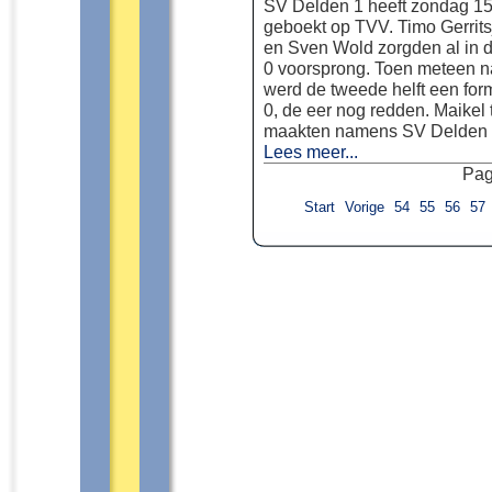
SV Delden 1 heeft zondag 1
geboekt op TVV. Timo Gerrits
en Sven Wold zorgden al in de
0 voorsprong. Toen meteen n
werd de tweede helft een forma
0, de eer nog redden. Maikel
maakten namens SV Delden d
Lees meer...
Pag
Start
Vorige
54
55
56
57