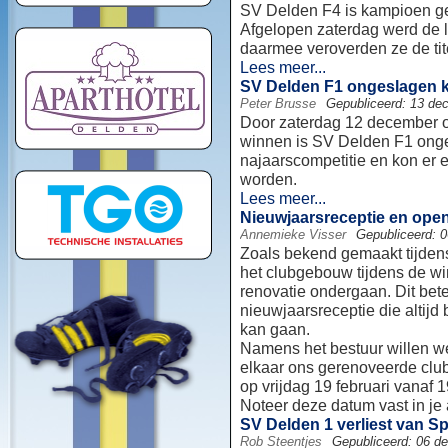
SV Delden F4 is kampioen ge
Afgelopen zaterdag werd de 
daarmee veroverden ze de tit
Lees meer...
SV Delden F1 ongeslagen k
Peter Brusse
Gepubliceerd: 13 de
Door zaterdag 12 december oo
winnen is SV Delden F1 ong
najaarscompetitie en kon er 
worden.
Lees meer...
Nieuwjaarsreceptie en ope
Annemieke Visser
Gepubliceerd: 
Zoals bekend gemaakt tijden
het clubgebouw tijdens de wi
renovatie ondergaan. Dit bete
nieuwjaarsreceptie die altijd
kan gaan.
Namens het bestuur willen we
elkaar ons gerenoveerde clu
op vrijdag 19 februari vanaf 1
Noteer deze datum vast in je
SV Delden 1 verliest van S
Rob Steentjes
Gepubliceerd: 06 d