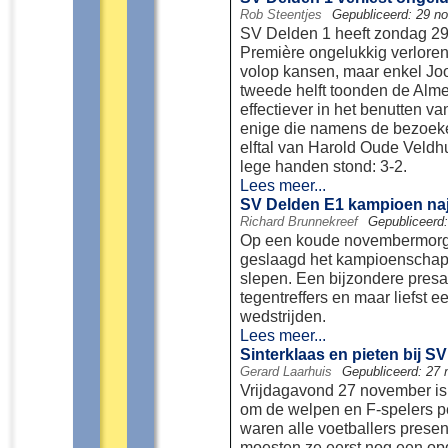
Rob Steentjes
Gepubliceerd: 29 n
SV Delden 1 heeft zondag 29
Première ongelukkig verloren
volop kansen, maar enkel Joos
tweede helft toonden de Almelo
effectiever in het benutten v
enige die namens de bezoeker
elftal van Harold Oude Veldhu
lege handen stond: 3-2.
Lees meer...
SV Delden E1 kampioen naj
Richard Brunnekreef
Gepubliceerd
Op een koude novembermorge
geslaagd het kampioenschap
slepen. Een bijzondere presa
tegentreffers en maar liefst e
wedstrijden.
Lees meer...
Sinterklaas en pieten bij S
Gerard Laarhuis
Gepubliceerd: 27
Vrijdagavond 27 november is
om de welpen en F-spelers pe
waren alle voetballers prese
moesten ze eerst nog een op