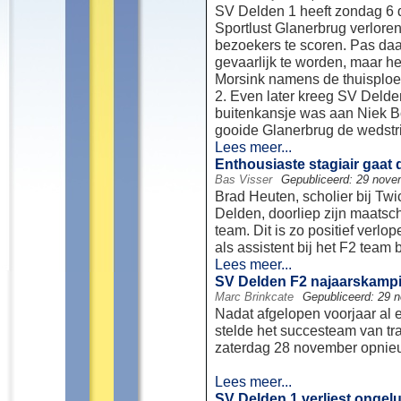
SV Delden 1 heeft zondag 6 
Sportlust Glanerbrug verloren
bezoekers te scoren. Pas daa
gevaarlijk te worden, maar he
Morsink namens de thuisploeg 
2. Even later kreeg SV Delde
buitenkansje was aan Niek Bo
gooide Glanerbrug de wedstrijd 
Lees meer...
Enthousiaste stagiair gaat do
Bas Visser
Gepubliceerd: 29 nove
Brad Heuten, scholier bij Tw
Delden, doorliep zijn maatsc
team. Dit is zo positief verlo
als assistent bij het F2 team bl
Lees meer...
SV Delden F2 najaarskamp
Marc Brinkcate
Gepubliceerd: 29 
Nadat afgelopen voorjaar al
stelde het succesteam van t
zaterdag 28 november opnieuw
Lees meer...
SV Delden 1 verliest ongel